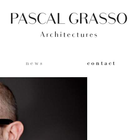
n e w s
c o n t a c t