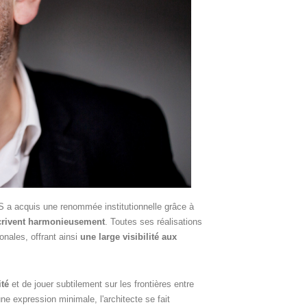
acquis une renommée institutionnelle grâce à
nscrivent harmonieusement
. Toutes ses réalisations
onales, offrant ainsi
une large visibilité aux
ité
et de jouer subtilement sur les frontières entre
une expression minimale, l'architecte se fait